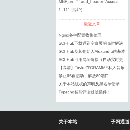
复制的标题，DOI都无法搜索到
MBRjun: ``` add_header 'Access-
Control-...
1: 111可以的
最近文章
Ngnix各种配置收集整理
SCI-Hub下载遇到空白页的临时解决
方法
SCI-Hub及其创始人Alexandra的基本
信息
SCI-Hub可用网址链接（自动实时更
新）
【高清】Taylor在GRAMMY私人音乐
会上的几首歌
禁止IIS自启动，解放80端口
关于本站版权的声明及黑名单记录
Typecho智能评论过滤插件：
SmartSpam
关于本站
子网通道