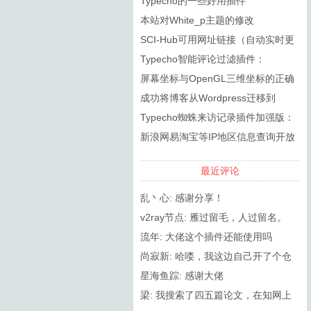
Typecho的一些好用插件
本站对White_p主题的修改
SCI-Hub可用网址链接（自动实时更
新）
Typecho智能评论过滤插件：
SmartSpam
屏幕坐标与OpenGL三维坐标的正确
转换
成功将博客从Wordpress迁移到
Typecho
Typecho蜘蛛来访记录插件加强版：
RobotsPlus
新浪网易淘宝等IP地区信息查询开放
API接口调用方法
最近评论
乱丶心: 感谢分享！
v2ray节点: 雁过留毛，人过留名。
流年: 大佬这个插件还能使用吗
尚寂新: 哈喽，我这边自己开了个仓
库，然后更新了2.8.0（在PHP8.0...
星海鱼踪: 感谢大佬
梁: 我搜索了四五篇论文，在知网上