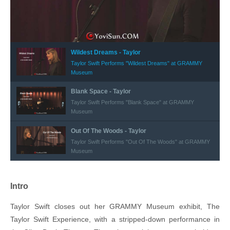
Wildest Dreams - Taylor
Taylor Swift Performs "Wildest Dreams" at GRAMMY
Museum
Blank Space - Taylor
Taylor Swift Performs "Blank Space" at GRAMMY
Museum
Out Of The Woods - Taylor
Taylor Swift Performs "Out Of The Woods" at GRAMMY
Museum
Intro
Taylor Swift closes out her GRAMMY Museum exhibit, The
Taylor Swift Experience, with a stripped-down performance in