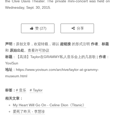
the Clive Davis Theater. The private mini-concert was held on
Wednesday, Sept. 30, 2015.
赞 (
27
)
分享
声明：
原创文章，欢迎转载，请以
超链接
的形式注明
作者
、
标题
和
原始出处
。
查看许可协议
标题
：
【高清】Taylor在GRAMMY私人音乐会上的几首歌
|
作者
：
YoviSun
地址
：
https://www.yovisun.com/archive/taylor-at-grammy-
museum.html
标签：
音乐
Taylor
相关文章：
My Heart Will Go On - Celine Dion《Titanic》
爱死了昨天 - 李慧珍