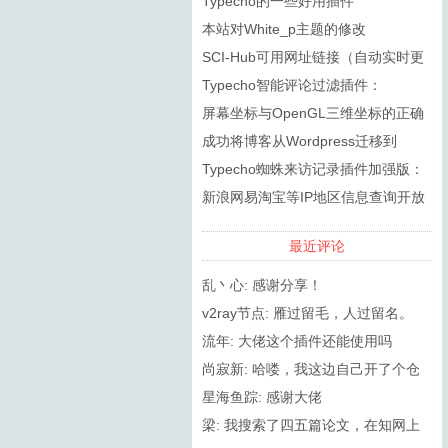
Typecho的一些好用插件
本站对White_p主题的修改
SCI-Hub可用网址链接（自动实时更
新）
Typecho智能评论过滤插件：
SmartSpam
屏幕坐标与OpenGL三维坐标的正确
转换
成功将博客从Wordpress迁移到
Typecho
Typecho蜘蛛来访记录插件加强版：
RobotsPlus
新浪网易淘宝等IP地区信息查询开放
API接口调用方法
最近评论
乱丶心: 感谢分享！
v2ray节点: 雁过留毛，人过留名。
流年: 大佬这个插件还能使用吗
尚寂新: 哈喽，我这边自己开了个仓
库，然后更新了2.8.0（在PHP8.0...
星海鱼踪: 感谢大佬
梁: 我搜索了四五篇论文，在知网上