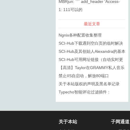
复制的标题，DOI都无法搜索到
MBRjun: ``` add_header 'Access-
Control-...
1: 111可以的
最近文章
Ngnix各种配置收集整理
SCI-Hub下载遇到空白页的临时解决
方法
SCI-Hub及其创始人Alexandra的基本
信息
SCI-Hub可用网址链接（自动实时更
新）
【高清】Taylor在GRAMMY私人音乐
会上的几首歌
禁止IIS自启动，解放80端口
关于本站版权的声明及黑名单记录
Typecho智能评论过滤插件：
SmartSpam
关于本站
子网通道