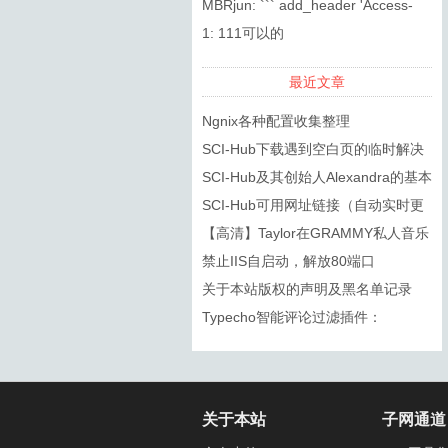
复制的标题，DOI都无法搜索到
MBRjun: ``` add_header 'Access-
Control-...
1: 111可以的
最近文章
Ngnix各种配置收集整理
SCI-Hub下载遇到空白页的临时解决
方法
SCI-Hub及其创始人Alexandra的基本
信息
SCI-Hub可用网址链接（自动实时更
新）
【高清】Taylor在GRAMMY私人音乐
会上的几首歌
禁止IIS自启动，解放80端口
关于本站版权的声明及黑名单记录
Typecho智能评论过滤插件：
SmartSpam
关于本站
子网通道