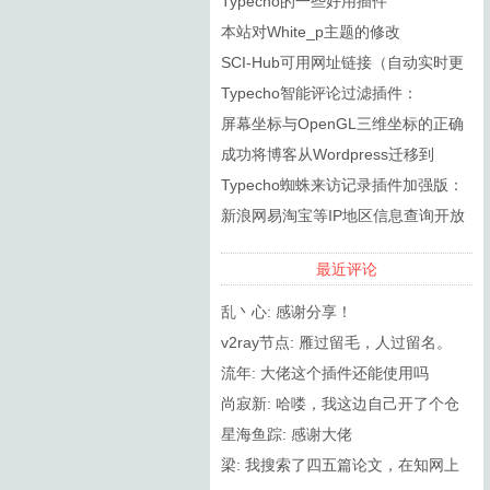
Typecho的一些好用插件
本站对White_p主题的修改
SCI-Hub可用网址链接（自动实时更
新）
Typecho智能评论过滤插件：
SmartSpam
屏幕坐标与OpenGL三维坐标的正确
转换
成功将博客从Wordpress迁移到
Typecho
Typecho蜘蛛来访记录插件加强版：
RobotsPlus
新浪网易淘宝等IP地区信息查询开放
API接口调用方法
最近评论
乱丶心: 感谢分享！
v2ray节点: 雁过留毛，人过留名。
流年: 大佬这个插件还能使用吗
尚寂新: 哈喽，我这边自己开了个仓
库，然后更新了2.8.0（在PHP8.0...
星海鱼踪: 感谢大佬
梁: 我搜索了四五篇论文，在知网上