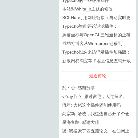
Typecho的一些好用插件
本站对White_p主题的修改
SCI-Hub可用网址链接（自动实时更
新）
Typecho智能评论过滤插件：
SmartSpam
屏幕坐标与OpenGL三维坐标的正确
转换
成功将博客从Wordpress迁移到
Typecho
Typecho蜘蛛来访记录插件加强版：
RobotsPlus
新浪网易淘宝等IP地区信息查询开放
API接口调用方法
最近评论
乱丶心: 感谢分享！
v2ray节点: 雁过留毛，人过留名。
流年: 大佬这个插件还能使用吗
尚寂新: 哈喽，我这边自己开了个仓
库，然后更新了2.8.0（在PHP8.0...
星海鱼踪: 感谢大佬
梁: 我搜索了四五篇论文，在知网上