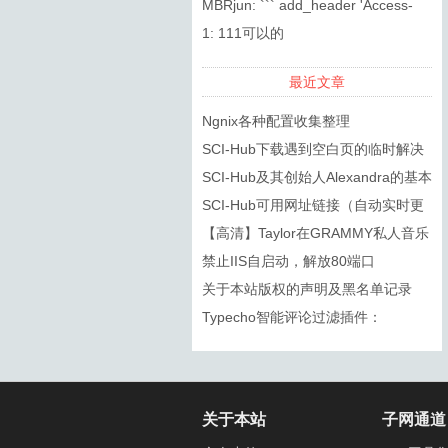
复制的标题，DOI都无法搜索到
MBRjun: ``` add_header 'Access-
Control-...
1: 111可以的
最近文章
Ngnix各种配置收集整理
SCI-Hub下载遇到空白页的临时解决
方法
SCI-Hub及其创始人Alexandra的基本
信息
SCI-Hub可用网址链接（自动实时更
新）
【高清】Taylor在GRAMMY私人音乐
会上的几首歌
禁止IIS自启动，解放80端口
关于本站版权的声明及黑名单记录
Typecho智能评论过滤插件：
SmartSpam
关于本站
子网通道