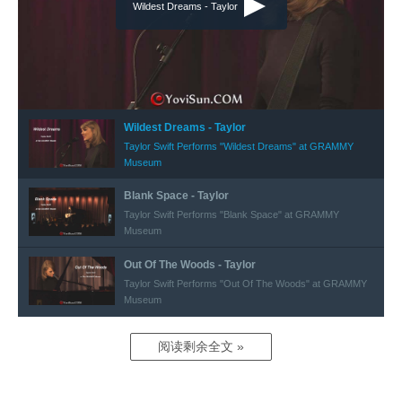
Wildest Dreams - Taylor
Wildest Dreams - Taylor
Taylor Swift Performs "Wildest Dreams" at GRAMMY
Museum
Blank Space - Taylor
Taylor Swift Performs "Blank Space" at GRAMMY
Museum
Out Of The Woods - Taylor
Taylor Swift Performs "Out Of The Woods" at GRAMMY
Museum
阅读剩余全文 »