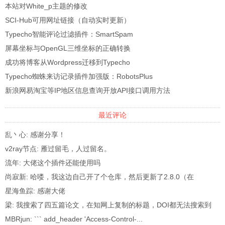
本站对White_p主题的修改
SCI-Hub可用网址链接（自动实时更新）
Typecho智能评论过滤插件：SmartSpam
屏幕坐标与OpenGL三维坐标的正确转换
成功将博客从Wordpress迁移到Typecho
Typecho蜘蛛来访记录插件加强版：RobotsPlus
新浪网易淘宝等IP地区信息查询开放API接口调用方法
最近评论
乱丶心: 感谢分享！
v2ray节点: 雁过留毛，人过留名。
流年: 大佬这个插件还能使用吗
尚寂新: 哈喽，我这边自己开了个仓库，然后更新了2.8.0（在
PHP8.0...
星海鱼踪: 感谢大佬
梁: 我搜索了四五篇论文，在知网上复制的标题，DOI都无法搜索到
MBRjun: ``` add_header 'Access-Control-...