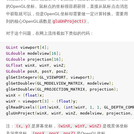
的OpenGL坐标。鼠标点的坐标很容易获得，直接从鼠标点击消息
中获取就可以，但是OpenGL坐标却需要做一定计算转换。需要用
到的核心OpenGL函数是
gluUnProject()
。
对于这个问题，在网上流传着如下类似的代码：
GLint
 viewport
[
4
];
GLdouble
 modelview
[
16
];
GLdouble
 projection
[
16
];
GLfloat
 winX
,
 winY
,
 winZ
;
GLdouble
 posX
,
 posY
,
 posZ
;
glGetIntegerv
(
GL_VIEWPORT
,
 viewport
);
glGetDoublev
(
GL_MODELVIEW_MATRIX
,
 modelview
);
glGetDoublev
(
GL_PROJECTION_MATRIX
,
 projection
);
winX 
=
(
float
)
x
;
winY 
=
 viewport
[
3
]
-
(
float
)
y
;
glReadPixels
((
int
)
winX
,
(
int
)
winY
,
1
,
1
,
 GL_DEPTH_COM
gluUnProject
(
winX
,
 winY
,
 winZ
,
 modelview
,
 projection
,
注：
(x, y)
是屏幕坐标，
(winX, winY, winZ)
是视景体坐标
及深度坐标，
(posX, posY, posZ)
是OpenGL坐标。