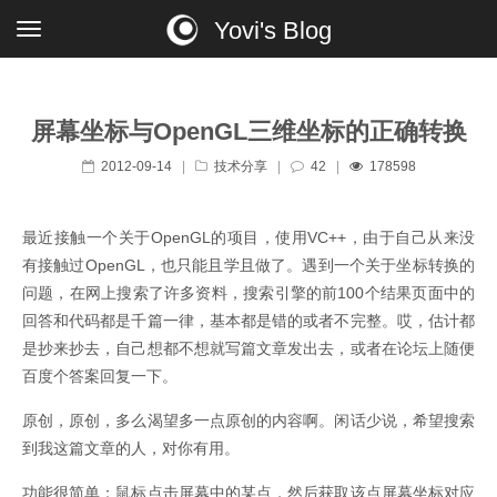
Yovi's Blog
屏幕坐标与OpenGL三维坐标的正确转换
2012-09-14
|
技术分享
|
42
|
178598
最近接触一个关于OpenGL的项目，使用VC++，由于自己从来没
有接触过OpenGL，也只能且学且做了。遇到一个关于坐标转换的
问题，在网上搜索了许多资料，搜索引擎的前100个结果页面中的
回答和代码都是千篇一律，基本都是错的或者不完整。哎，估计都
是抄来抄去，自己想都不想就写篇文章发出去，或者在论坛上随便
百度个答案回复一下。
原创，原创，多么渴望多一点原创的内容啊。闲话少说，希望搜索
到我这篇文章的人，对你有用。
功能很简单：鼠标点击屏幕中的某点，然后获取该点屏幕坐标对应