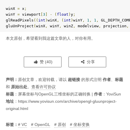
winX 
=
 x
;
winY 
=
 viewport
[
3
]
-
(
float
)
y
;
glReadPixels
((
int
)
winX
,
(
int
)
winY
,
1
,
1
,
 GL_DEPTH_COM
gluUnProject
(
winX
,
 winY
,
 winZ
,
 modelview
,
 projection
,
本文原创，希望看到我这篇文章的人，对你有用。
赞 (
40
)
分享
声明：
原创文章，欢迎转载，请以
超链接
的形式注明
作者
、
标题
和
原始出处
。
查看许可协议
标题
：
屏幕坐标与OpenGL三维坐标的正确转换
|
作者
：YoviSun
地址
：
https://www.yovisun.com/archive/opengl-gluunproject-
original.html
标签：
VC
OpenGL
原创
坐标变换