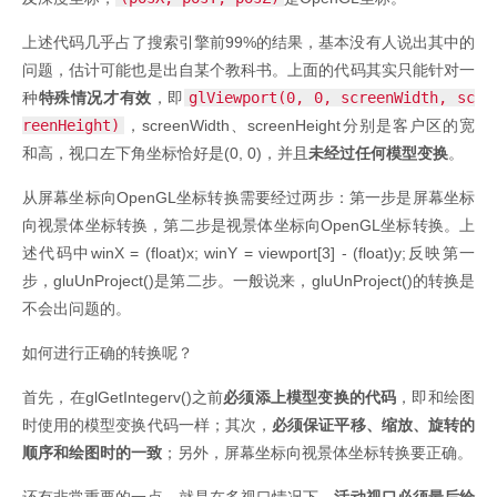
上述代码几乎占了搜索引擎前99%的结果，基本没有人说出其中的
问题，估计可能也是出自某个教科书。上面的代码其实只能针对一
种
特殊情况才有效
，即
glViewport(0, 0, screenWidth, sc
reenHeight)
，screenWidth、screenHeight分别是客户区的宽
和高，视口左下角坐标恰好是(0, 0)，并且
未经过任何模型变换
。
从屏幕坐标向OpenGL坐标转换需要经过两步：第一步是屏幕坐标
向视景体坐标转换，第二步是视景体坐标向OpenGL坐标转换。上
述代码中winX = (float)x; winY = viewport[3] - (float)y;反映第一
步，gluUnProject()是第二步。一般说来，gluUnProject()的转换是
不会出问题的。
如何进行正确的转换呢？
首先，在glGetIntegerv()之前
必须添上模型变换的代码
，即和绘图
时使用的模型变换代码一样；其次，
必须保证平移、缩放、旋转的
顺序和绘图时的一致
；另外，屏幕坐标向视景体坐标转换要正确。