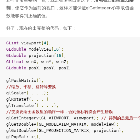
还有非常重要的一点，就是在多视口情况下，
活动视口必须最后绘
制
，使它作为当前的视口，这样才能保证glGetIntegerv()等取值函
数能够得到正确的值。
好了，现在给出完整的代码，如下：
GLint
 viewport
[
4
];
GLdouble
 modelview
[
16
];
GLdouble
 projection
[
16
];
GLfloat
 winX
,
 winY
,
 winZ
;
GLdouble
 posX
,
 posY
,
 posZ
;
glPushMatrix
();
//缩放、平移、旋转等变换   
glScalef
(......);
glRotatef
(......);
glTranslatef
(......);
//变换要绘图函数里的顺序一样，否则坐标转换会产生错误   
glGetIntegerv
(
GL_VIEWPORT
,
 viewport
);
// 得到的是最后一
glGetDoublev
(
GL_MODELVIEW_MATRIX
,
 modelview
);
glGetDoublev
(
GL_PROJECTION_MATRIX
,
 projection
);
glPopMatrix
();