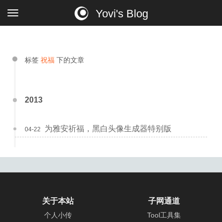
Yovi's Blog
标签
祝福
下的文章
2013
为雅安祈福，黑白头像生成器特别版
04-22
关于本站
子网通道
个人小传
Tool工具集