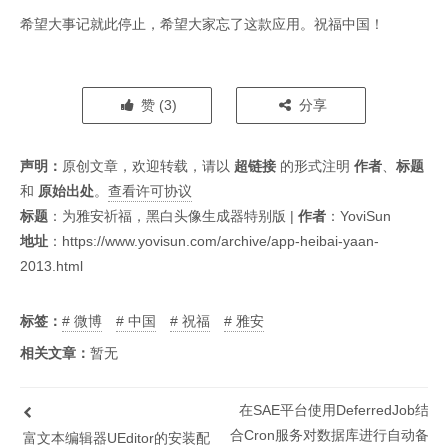
希望大事记就此停止，希望大家忘了这款应用。祝福中国！
赞 (
3
)
分享
声明：
原创文章，欢迎转载，请以
超链接
的形式注明
作者
、
标题
和
原始出处
。
查看许可协议
标题
：
为雅安祈福，黑白头像生成器特别版
|
作者
：YoviSun
地址
：
https://www.yovisun.com/archive/app-heibai-yaan-
2013.html
标签：
微博
中国
祝福
雅安
相关文章：
暂无
在SAE平台使用DeferredJob结
合Cron服务对数据库进行自动备
富文本编辑器UEditor的安装配