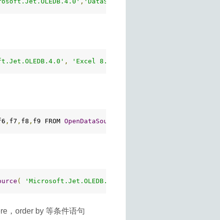
rosoft.Jet.OLEDB.4.0'
,
'DataSource=C:\yyyy_wind.xls;Exten
ft.Jet.OLEDB.4.0'
,
'Excel 8.0;Database=C:\yyyy_wind.xls;
f6
,
f7
,
f8
,
f9 FROM 
OpenDataSource
(
'Microsoft.Jet.OLEDB.4.
ource
(
'Microsoft.Jet.OLEDB.4.0'
,
'Data Source="E:\jyy.xl
order by 等条件语句