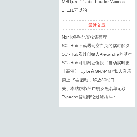
复制的标题，DOI都无法搜索到
MBRjun: ``` add_header 'Access-
Control-...
1: 111可以的
最近文章
Ngnix各种配置收集整理
SCI-Hub下载遇到空白页的临时解决
方法
SCI-Hub及其创始人Alexandra的基本
信息
SCI-Hub可用网址链接（自动实时更
新）
【高清】Taylor在GRAMMY私人音乐
会上的几首歌
禁止IIS自启动，解放80端口
关于本站版权的声明及黑名单记录
Typecho智能评论过滤插件：
SmartSpam