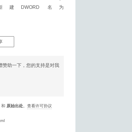
.OLEDB.4.0 新建DWORD 名为
享
赠赞助一下，您的支持是对我
和
原始出处
。
查看许可协议
tml