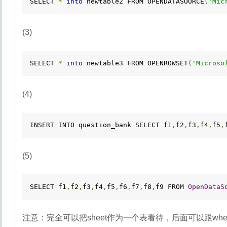
SELECT 
*
into
 newtable2 FROM OPENDATASOURCE
(
'Mic
(3)
SELECT 
*
into
 newtable3 FROM OPENROWSET
(
'Microso
(4)
INSERT INTO question_bank SELECT f1
,
f2
,
f3
,
f4
,
f5
,
(5)
SELECT f1
,
f2
,
f3
,
f4
,
f5
,
f6
,
f7
,
f8
,
f9 FROM 
OpenDataS
注意：完全可以把sheet作为一个表看待，后面可以跟where，