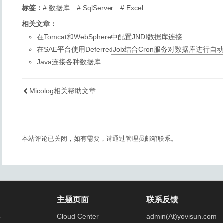
标签：
数据库
SqlServer
Excel
相关文章：
在Tomcat和WebSphere中配置JNDI数据库连接
在SAE平台使用DeferredJob结合Cron服务对数据库进行自
Java连接各种数据库
Micolog相关帮助文章
本站评论已关闭，如有需要，请通过管理员邮箱联系。
主题页面
联系反馈
集
Cloud Center
admin(At)yovisun.com