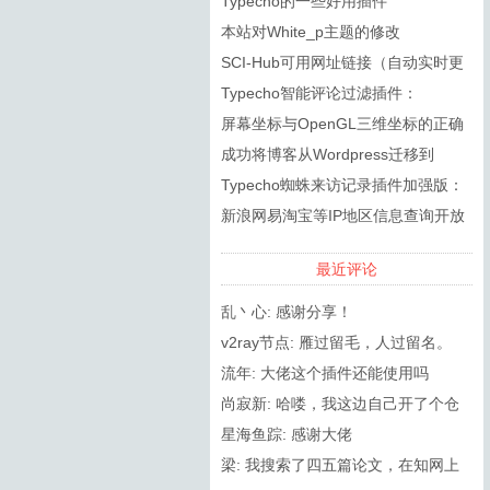
Typecho的一些好用插件
本站对White_p主题的修改
SCI-Hub可用网址链接（自动实时更
新）
Typecho智能评论过滤插件：
SmartSpam
屏幕坐标与OpenGL三维坐标的正确
转换
成功将博客从Wordpress迁移到
Typecho
Typecho蜘蛛来访记录插件加强版：
RobotsPlus
新浪网易淘宝等IP地区信息查询开放
API接口调用方法
最近评论
乱丶心: 感谢分享！
v2ray节点: 雁过留毛，人过留名。
流年: 大佬这个插件还能使用吗
尚寂新: 哈喽，我这边自己开了个仓
库，然后更新了2.8.0（在PHP8.0...
星海鱼踪: 感谢大佬
梁: 我搜索了四五篇论文，在知网上