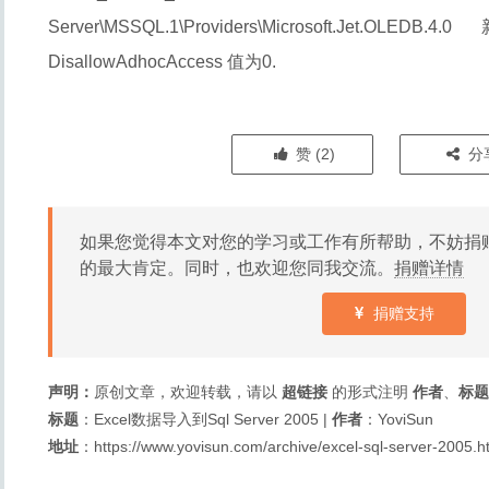
Server\MSSQL.1\Providers\Microsoft.Jet
DisallowAdhocAccess 值为0.
赞 (
2
)
分
如果您觉得本文对您的学习或工作有所帮助，不妨捐
的最大肯定。同时，也欢迎您同我交流。
捐赠详情
捐赠支持
声明：
原创文章，欢迎转载，请以
超链接
的形式注明
作者
、
标题
标题
：
Excel数据导入到Sql Server 2005
|
作者
：YoviSun
地址
：
https://www.yovisun.com/archive/excel-sql-server-2005.h