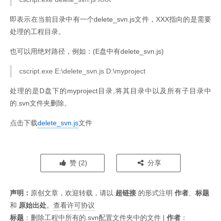
即表示在当前目录中有一个delete_svn.js文件，XXX指向的是需要
处理的工程目录。
也可以用绝对路径，例如：(E盘中有delete_svn.js)
cscript.exe E:\delete_svn.js D:\myproject
处理的是D盘下的myproject目录,将其目录中以及所有子目录中
的.svn文件夹删除。
点击下载
delete_svn.js
文件
赞 (
2
)
分享
声明：
原创文章，欢迎转载，请以
超链接
的形式注明
作者
、
标题
和
原始出处
。
查看许可协议
标题
：
删除工程中所有的.svn配置文件夹中的文件
|
作者
：