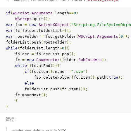
if
(
WScript
.
Arguments
.
length
==
0
)
WScript
.
quit
();
var
 fso 
=
new
ActiveXObject
(
"Scripting.FileSystemObje
var
 fc
,
folder
,
folderList
=[];
var
 rootFolder 
=
 fso
.
getFolder
(
WScript
.
Arguments
(
0
));
folderList
.
push
(
rootFolder
);
while
(
folderList
.
length
>
0
){
    folder 
=
 folderList
.
pop
();
    fc 
=
new
Enumerator
(
folder
.
SubFolders
);
while
(!
fc
.
atEnd
()){
if
(
fc
.
item
().
name 
==
'.svn'
)
            fso
.
deleteFolder
(
fc
.
item
().
path
,
true
);
else
        folderList
.
push
(
fc
.
item
());
    fc
.
moveNext
();
}
}
运行：
cscript.exe delete_svn.js XXX