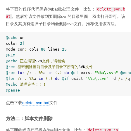
将下面的程序代码保存为bat批处理文件，比如：
delete_svn.b
at
。然后将该文件放到要删除svn的目录里面，双击打开即可。该
目录及其所有递归子目录均会删除svn文件。推荐使用该方法。
@echo
 on 

color 
2f
mode con
:
 cols
=
80
 lines
=
25
@REM
@echo
正在清理
SVN
文件，请稍候......
@rem
循环删除当前目录及子目录下所有的
SVN
文件
@rem
for
/
r 
.
%%
a 
in
(.)
do
@if
 exist 
"%%a\.svn"
@ech
@for
/
r 
.
%%
a 
in
(.)
do
@if
 exist 
"%%a\.svn"
 rd 
/
s 
/
q
@echo
清理完毕！！！
@pause
点击下载
delete_svn.bat
文件
方法二：脚本文件删除
将下面的程序代码保存为js脚本文件，比如：
delete_svn.js