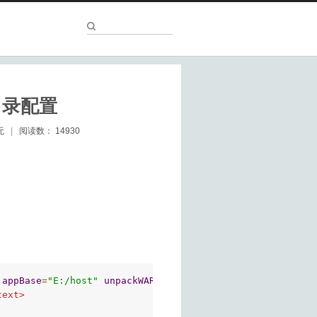
目录配置
无
|
阅读数：
14930
appBase
=
"E:/host"
unpackWARs
=
"true"
xmlValidation
=
"fals
text>