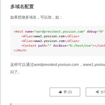
多域名配置
如果想做多域名，可以加，如：
<Host
name
=
"wordpresstest.yovisun.com"
debug
=
"0"
<Alias>
www1.yovisun.com
</Alias>
<Alias>
www2.yovisun.com
</Alias>
<Context
path
=
""
docBase
=
"E:/host/nse"
></Con
</Host>
这样可以通过wordpresstest.yovisun.com，www1.yovisu
问了。
赞 (
2
)
分