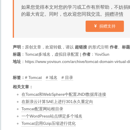
如果您觉得本文对您的学习或工作有所帮助，不妨捐
的最大肯定。同时，也欢迎您同我交流。
捐赠详情
捐赠支持
声明：
原创文章，欢迎转载，请以
超链接
的形式注明
作者
、
标题
标题
：
Tomcat多域名，虚拟目录配置
|
作者
：YoviSun
地址
：
https://www.yovisun.com/archive/tomcat-domain-virtual-di
标签：
Tomcat
域名
目录
相关文章：
在Tomcat和WebSphere中配置JNDI数据库连接
在新浪云计算SAE上进行301永久重定向
Tomcat配置网站根目录
一个WordPress站点绑定多个域名
Tomcat启用Gzip压缩进行优化