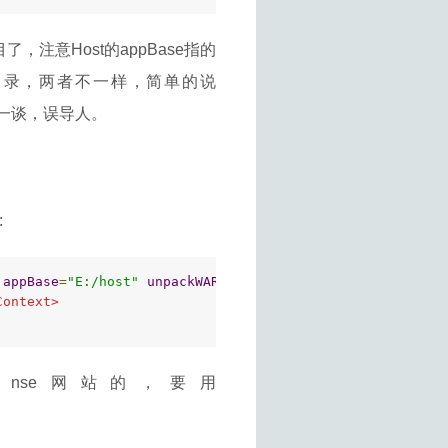
e项目了，注意Host的appBase指的
站的目录，两者不一样，简单的说
为一谈，误导人。
:
appBase
=
"E:/host"
unpackWARs
=
"true"
xmlValidation
=
"fals
Context>
m是访问不了nse网站的，要用