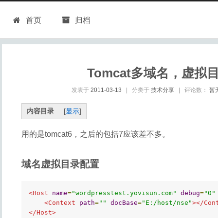
首页
归档
Tomcat多域名，虚拟
发表于
2011-03-13
|
分类于
技术分享
|
评论数：
暂
内容目录
[
显示
]
用的是tomcat6，之后的包括7应该差不多。
域名虚拟目录配置
<Host
name
=
"wordpresstest.yovisun.com"
debug
=
"0"
<Context
path
=
""
docBase
=
"E:/host/nse"
></Con
</Host>