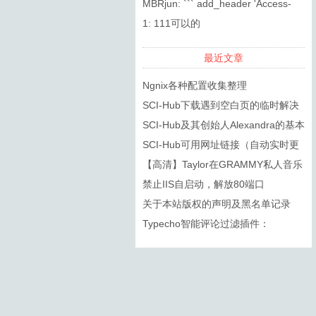
复制的标题，DOI都无法搜索到
MBRjun: ``` add_header 'Access-
Control-...
1: 111可以的
最近文章
Ngnix各种配置收集整理
SCI-Hub下载遇到空白页的临时解决
方法
SCI-Hub及其创始人Alexandra的基本
信息
SCI-Hub可用网址链接（自动实时更
新）
【高清】Taylor在GRAMMY私人音乐
会上的几首歌
禁止IIS自启动，解放80端口
关于本站版权的声明及黑名单记录
Typecho智能评论过滤插件：
SmartSpam