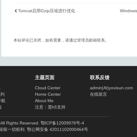
Tomcat启用Gzip压缩进行优化
Windo
本站评论已关闭，如有需要，请通过管理员邮箱联系。
主题页面
联系反馈
集
Cloud Center
admin(At)yovisun.com
系列
Home Center
在线留言
导航
About Me
阅
注意：需h5支持
ll Rights Reserved.
鄂ICP备12009978号-4
保留一切权利.
鄂公网安备 42011102000464号