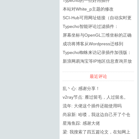
Typecho的一些好用插件
本站对White_p主题的修改
SCI-Hub可用网址链接（自动实时更
新）
Typecho智能评论过滤插件：
SmartSpam
屏幕坐标与OpenGL三维坐标的正确
转换
成功将博客从Wordpress迁移到
Typecho
Typecho蜘蛛来访记录插件加强版：
RobotsPlus
新浪网易淘宝等IP地区信息查询开放
API接口调用方法
最近评论
乱丶心: 感谢分享！
v2ray节点: 雁过留毛，人过留名。
流年: 大佬这个插件还能使用吗
尚寂新: 哈喽，我这边自己开了个仓
库，然后更新了2.8.0（在PHP8.0...
星海鱼踪: 感谢大佬
梁: 我搜索了四五篇论文，在知网上