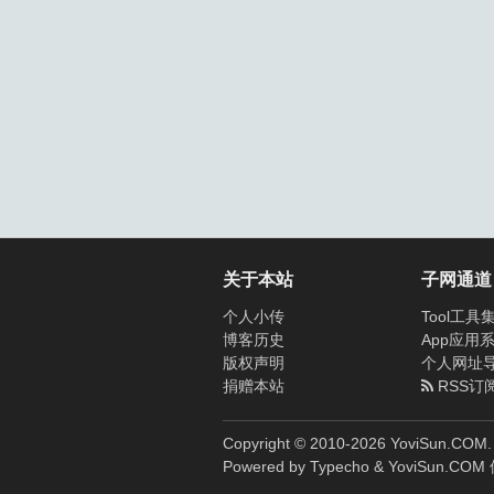
关于本站
子网通道
个人小传
Tool工具
博客历史
App应用
版权声明
个人网址
捐赠本站
RSS订
Copyright © 2010-
2026
YoviSun.COM. A
Powered by
Typecho
&
YoviSun.COM