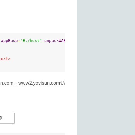
appBase
=
"E:/host"
unpackWARs
=
"true"
xmlValidation
=
"fals
text>
n.com，www2.yovisun.com访
享